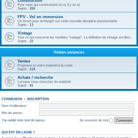
Construction
Pour ceux qui construisent (si si, il y en a)
Sujets :
200
FPV - Vol en immersion
Un forum pour échanger sur cette nouvelle discipline passionnante.
Sujets :
13
Vintage
Tout ce qui concerne les modèles "vintage". La définition de vintage est libre.
Sujets :
22
Petites annonces
Ventes
Proposez ici votre matériel à la vente.
Sujets :
218
Achats / recherche
Lorsque vous cherchez du matériel
Sujets :
91
CONNEXION
•
INSCRIPTION
Nom d’utilisateur :
Mot de passe :
J’ai oublié mon mot de passe
Se souvenir de moi
QUI EST EN LIGNE ?
Au total, il y a
29
utilisateurs en ligne :: 1 inscrit, 0 invisible et 28 invités (selon le nombre