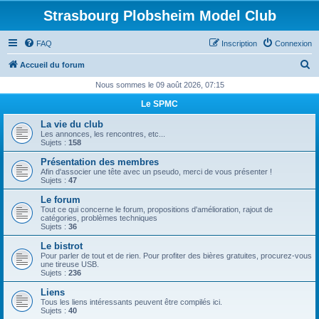
Strasbourg Plobsheim Model Club
FAQ
Inscription
Connexion
R
Accueil du forum
e
Nous sommes le 09 août 2026, 07:15
c
Le SPMC
h
La vie du club
e
Les annonces, les rencontres, etc...
Sujets :
158
r
Présentation des membres
c
Afin d'associer une tête avec un pseudo, merci de vous présenter !
Sujets :
47
h
Le forum
e
Tout ce qui concerne le forum, propositions d'amélioration, rajout de
catégories, problèmes techniques
r
Sujets :
36
Le bistrot
Pour parler de tout et de rien. Pour profiter des bières gratuites, procurez-vous
une tireuse USB.
Sujets :
236
Liens
Tous les liens intéressants peuvent être compilés ici.
Sujets :
40