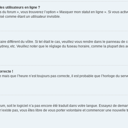
s utilisateurs en ligne ?
s du forum », vous trouverez l’option « Masquer mon statut en ligne ». Si vous activ
é comme étant un utilisateur invisible.
aire différent du vôtre. Si tel était le cas, veuillez vous rendre dans le panneau de co
ey, etc. Veuillez noter que le réglage du fuseau horaire, comme la plupart des autr
orrecte !
 mais que l’heure n’est toujours pas correcte, il est probable que l’horloge du serve
orum, soit le logiciel n’a pas encore été traduit dans votre langue. Essayez de deman
 n’existe pas, vous êtes libre de vous porter volontaire et commencer une nouvelle t