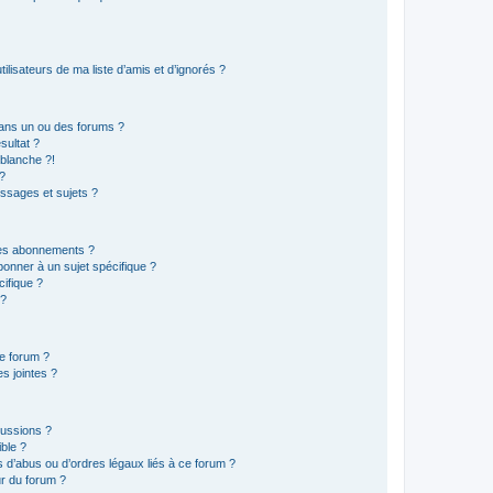
lisateurs de ma liste d’amis et d’ignorés ?
ans un ou des forums ?
sultat ?
blanche ?!
?
ssages et sujets ?
t les abonnements ?
onner à un sujet spécifique ?
ifique ?
 ?
ce forum ?
s jointes ?
cussions ?
ible ?
 d’abus ou d’ordres légaux liés à ce forum ?
r du forum ?