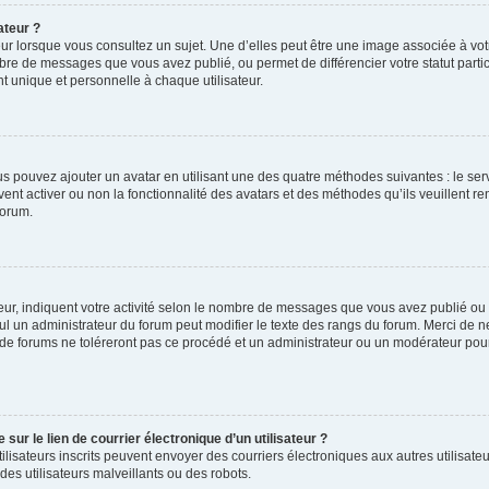
ateur ?
ur lorsque vous consultez un sujet. Une d’elles peut être une image associée à vo
mbre de messages que vous avez publié, ou permet de différencier votre statut parti
 unique et personnelle à chaque utilisateur.
ous pouvez ajouter un avatar en utilisant une des quatre méthodes suivantes : le serv
ent activer ou non la fonctionnalité des avatars et des méthodes qu’ils veuillent ren
forum.
ur, indiquent votre activité selon le nombre de messages que vous avez publié ou id
eul un administrateur du forum peut modifier le texte des rangs du forum. Merci de 
de forums ne toléreront pas ce procédé et un administrateur ou un modérateur pou
ur le lien de courrier électronique d’un utilisateur ?
s utilisateurs inscrits peuvent envoyer des courriers électroniques aux autres utili
es utilisateurs malveillants ou des robots.