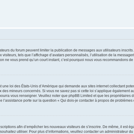
trateurs du forum peuvent limiter la publication de messages aux utilisateurs inscri
visiteurs, tels que l’affichage d’avatars personnalisés, l’utilisation de la messager
ription ne vous prend qu’un court instant, c’est pourquoi nous vous recommandons de l
t une loi des États-Unis d’Amérique qui demande aux sites internet collectant pot
 des mineurs concernés. Si vous ne savez pas si cette loi s’applique également au
 pourra vous renseigner. Veuillez noter que phpBB Limited et que les propriétaires
ue l’assistance porte sur la question « Qui dois-je contacter à propos de problèmes 
inscriptions afin d’empêcher les nouveaux visiteurs de s’inscrire. De même, il est é
s souhaitez utiliser. Pour plus d’informations, veuillez contacter un administrateur du