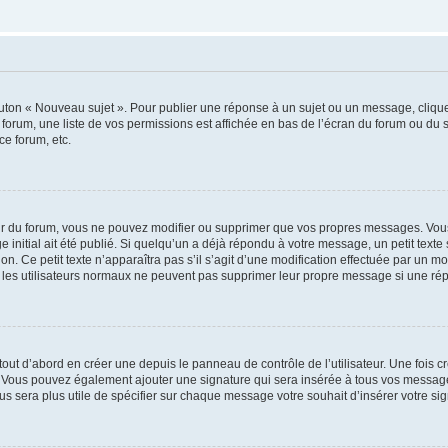
outon « Nouveau sujet ». Pour publier une réponse à un sujet ou un message, cliqu
 forum, une liste de vos permissions est affichée en bas de l’écran du forum ou du
ce forum, etc.
r du forum, vous ne pouvez modifier ou supprimer que vos propres messages. Vou
 initial ait été publié. Si quelqu’un a déjà répondu à votre message, un petit text
ion. Ce petit texte n’apparaîtra pas s’il s’agit d’une modification effectuée par un 
ue les utilisateurs normaux ne peuvent pas supprimer leur propre message si une ré
ut d’abord en créer une depuis le panneau de contrôle de l’utilisateur. Une fois c
ure. Vous pouvez également ajouter une signature qui sera insérée à tous vos mess
 vous sera plus utile de spécifier sur chaque message votre souhait d’insérer votre si