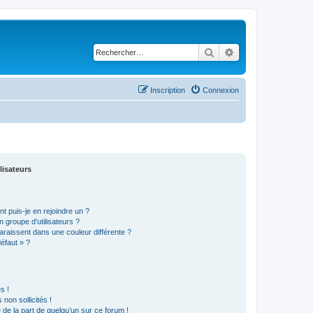
Rechercher
Recherche avancé
Inscription
Connexion
lisateurs
t puis-je en rejoindre un ?
 groupe d’utilisateurs ?
araissent dans une couleur différente ?
défaut » ?
s !
non sollicités !
e de la part de quelqu’un sur ce forum !