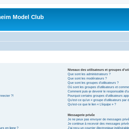
heim Model Club
Niveaux des utilisateurs et groupes d’uti
Que sont les administrateurs ?
Que sont les modérateurs ?
Que sont les groupes d’utilisateurs ?
Où sont les groupes d’utilisateurs et commen
Comment puis-je devenir le responsable d’un
nnecter ?!
Pourquoi certains groupes d’utilisateurs app
Qu’est-ce qu’un « groupe d’utilisateurs par 
Qu’est-ce que le lien « L’équipe » ?
Messagerie privée
Je ne peux pas envoyer de messages privé
Je continue à recevoir des messages privés 
urs en ligne ?
J’ai reçu un courrier électronique indésirabl