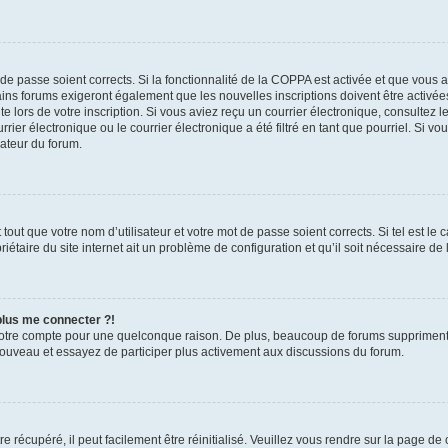
t de passe soient corrects. Si la fonctionnalité de la COPPA est activée et que vous 
ains forums exigeront également que les nouvelles inscriptions doivent être activée
te lors de votre inscription. Si vous aviez reçu un courrier électronique, consultez l
r électronique ou le courrier électronique a été filtré en tant que pourriel. Si vo
rateur du forum.
out que votre nom d’utilisateur et votre mot de passe soient corrects. Si tel est le
iétaire du site internet ait un problème de configuration et qu’il soit nécessaire de l
 plus me connecter ?!
votre compte pour une quelconque raison. De plus, beaucoup de forums suppriment pér
 nouveau et essayez de participer plus activement aux discussions du forum.
 récupéré, il peut facilement être réinitialisé. Veuillez vous rendre sur la page de