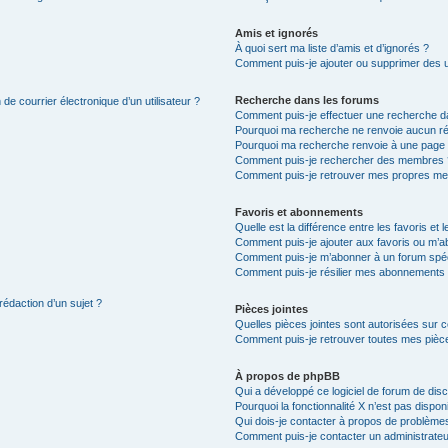
Amis et ignorés
À quoi sert ma liste d’amis et d’ignorés ?
Comment puis-je ajouter ou supprimer des uti
Recherche dans les forums
de courrier électronique d’un utilisateur ?
Comment puis-je effectuer une recherche d
Pourquoi ma recherche ne renvoie aucun ré
Pourquoi ma recherche renvoie à une page 
Comment puis-je rechercher des membres 
Comment puis-je retrouver mes propres me
Favoris et abonnements
Quelle est la différence entre les favoris e
Comment puis-je ajouter aux favoris ou m’ab
Comment puis-je m’abonner à un forum spéc
Comment puis-je résilier mes abonnements
rédaction d’un sujet ?
Pièces jointes
Quelles pièces jointes sont autorisées sur 
Comment puis-je retrouver toutes mes pièce
À propos de phpBB
Qui a développé ce logiciel de forum de dis
Pourquoi la fonctionnalité X n’est pas dispon
Qui dois-je contacter à propos de problèmes
Comment puis-je contacter un administrateu