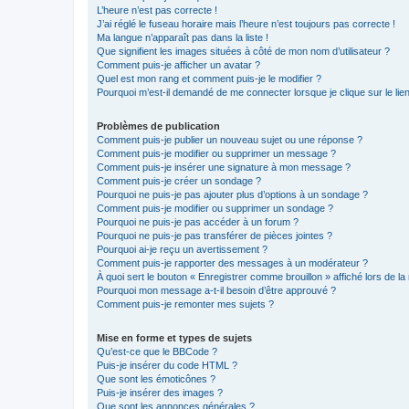
L’heure n’est pas correcte !
J’ai réglé le fuseau horaire mais l’heure n’est toujours pas correcte !
Ma langue n’apparaît pas dans la liste !
Que signifient les images situées à côté de mon nom d’utilisateur ?
Comment puis-je afficher un avatar ?
Quel est mon rang et comment puis-je le modifier ?
Pourquoi m’est-il demandé de me connecter lorsque je clique sur le lien 
Problèmes de publication
Comment puis-je publier un nouveau sujet ou une réponse ?
Comment puis-je modifier ou supprimer un message ?
Comment puis-je insérer une signature à mon message ?
Comment puis-je créer un sondage ?
Pourquoi ne puis-je pas ajouter plus d’options à un sondage ?
Comment puis-je modifier ou supprimer un sondage ?
Pourquoi ne puis-je pas accéder à un forum ?
Pourquoi ne puis-je pas transférer de pièces jointes ?
Pourquoi ai-je reçu un avertissement ?
Comment puis-je rapporter des messages à un modérateur ?
À quoi sert le bouton « Enregistrer comme brouillon » affiché lors de la 
Pourquoi mon message a-t-il besoin d’être approuvé ?
Comment puis-je remonter mes sujets ?
Mise en forme et types de sujets
Qu’est-ce que le BBCode ?
Puis-je insérer du code HTML ?
Que sont les émoticônes ?
Puis-je insérer des images ?
Que sont les annonces générales ?