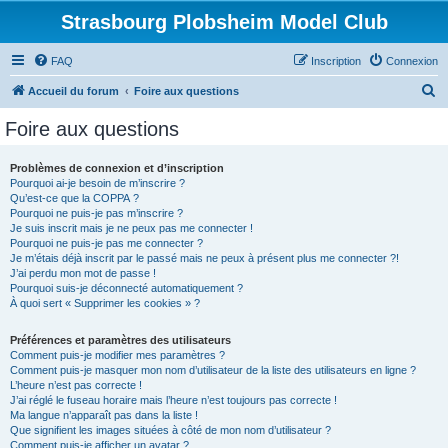
Strasbourg Plobsheim Model Club
FAQ
Inscription
Connexion
R
Accueil du forum
Foire aux questions
e
Foire aux questions
c
h
Problèmes de connexion et d’inscription
Pourquoi ai-je besoin de m’inscrire ?
e
Qu’est-ce que la COPPA ?
r
Pourquoi ne puis-je pas m’inscrire ?
Je suis inscrit mais je ne peux pas me connecter !
c
Pourquoi ne puis-je pas me connecter ?
Je m’étais déjà inscrit par le passé mais ne peux à présent plus me connecter ?!
h
J’ai perdu mon mot de passe !
e
Pourquoi suis-je déconnecté automatiquement ?
À quoi sert « Supprimer les cookies » ?
r
Préférences et paramètres des utilisateurs
Comment puis-je modifier mes paramètres ?
Comment puis-je masquer mon nom d’utilisateur de la liste des utilisateurs en ligne ?
L’heure n’est pas correcte !
J’ai réglé le fuseau horaire mais l’heure n’est toujours pas correcte !
Ma langue n’apparaît pas dans la liste !
Que signifient les images situées à côté de mon nom d’utilisateur ?
Comment puis-je afficher un avatar ?