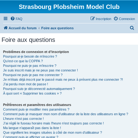
Strasbourg Plobsheim Model Club
FAQ
Inscription
Connexion
R
Accueil du forum
Foire aux questions
e
Foire aux questions
c
h
Problèmes de connexion et d’inscription
Pourquoi ai-je besoin de m’inscrire ?
e
Qu’est-ce que la COPPA ?
r
Pourquoi ne puis-je pas m’inscrire ?
Je suis inscrit mais je ne peux pas me connecter !
c
Pourquoi ne puis-je pas me connecter ?
Je m’étais déjà inscrit par le passé mais ne peux à présent plus me connecter ?!
h
J’ai perdu mon mot de passe !
e
Pourquoi suis-je déconnecté automatiquement ?
À quoi sert « Supprimer les cookies » ?
r
Préférences et paramètres des utilisateurs
Comment puis-je modifier mes paramètres ?
Comment puis-je masquer mon nom d’utilisateur de la liste des utilisateurs en ligne ?
L’heure n’est pas correcte !
J’ai réglé le fuseau horaire mais l’heure n’est toujours pas correcte !
Ma langue n’apparaît pas dans la liste !
Que signifient les images situées à côté de mon nom d’utilisateur ?
Comment puis-je afficher un avatar ?