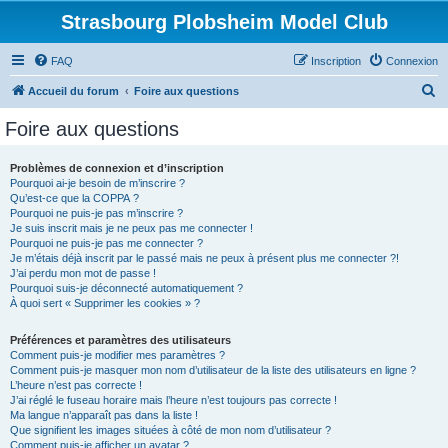
Strasbourg Plobsheim Model Club
FAQ
Inscription
Connexion
R
Accueil du forum
Foire aux questions
e
Foire aux questions
c
h
Problèmes de connexion et d’inscription
Pourquoi ai-je besoin de m’inscrire ?
e
Qu’est-ce que la COPPA ?
r
Pourquoi ne puis-je pas m’inscrire ?
Je suis inscrit mais je ne peux pas me connecter !
c
Pourquoi ne puis-je pas me connecter ?
Je m’étais déjà inscrit par le passé mais ne peux à présent plus me connecter ?!
h
J’ai perdu mon mot de passe !
e
Pourquoi suis-je déconnecté automatiquement ?
À quoi sert « Supprimer les cookies » ?
r
Préférences et paramètres des utilisateurs
Comment puis-je modifier mes paramètres ?
Comment puis-je masquer mon nom d’utilisateur de la liste des utilisateurs en ligne ?
L’heure n’est pas correcte !
J’ai réglé le fuseau horaire mais l’heure n’est toujours pas correcte !
Ma langue n’apparaît pas dans la liste !
Que signifient les images situées à côté de mon nom d’utilisateur ?
Comment puis-je afficher un avatar ?