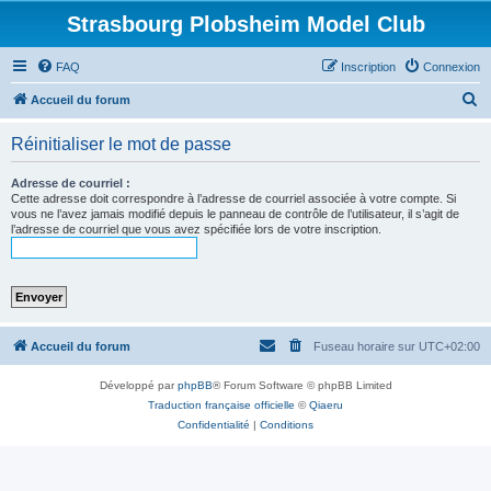
Strasbourg Plobsheim Model Club
FAQ
Inscription
Connexion
R
Accueil du forum
e
Réinitialiser le mot de passe
c
h
Adresse de courriel :
Cette adresse doit correspondre à l’adresse de courriel associée à votre compte. Si
e
vous ne l’avez jamais modifié depuis le panneau de contrôle de l’utilisateur, il s’agit de
l’adresse de courriel que vous avez spécifiée lors de votre inscription.
r
c
h
e
r
Accueil du forum
Fuseau horaire sur
UTC+02:00
Développé par
phpBB
® Forum Software © phpBB Limited
Traduction française officielle
©
Qiaeru
Confidentialité
|
Conditions