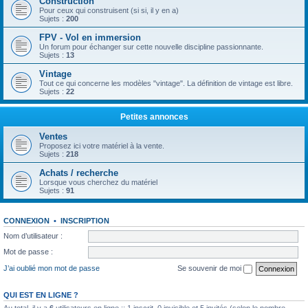
Construction
Pour ceux qui construisent (si si, il y en a)
Sujets :
200
FPV - Vol en immersion
Un forum pour échanger sur cette nouvelle discipline passionnante.
Sujets :
13
Vintage
Tout ce qui concerne les modèles "vintage". La définition de vintage est libre.
Sujets :
22
Petites annonces
Ventes
Proposez ici votre matériel à la vente.
Sujets :
218
Achats / recherche
Lorsque vous cherchez du matériel
Sujets :
91
CONNEXION
•
INSCRIPTION
Nom d’utilisateur :
Mot de passe :
J’ai oublié mon mot de passe
Se souvenir de moi
QUI EST EN LIGNE ?
Au total, il y a
6
utilisateurs en ligne :: 1 inscrit, 0 invisible et 5 invités (selon le nombre