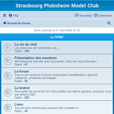
Strasbourg Plobsheim Model Club
FAQ
Inscription
Connexion
R
Accueil du forum
e
Nous sommes le 07 août 2026, 07:20
c
Le SPMC
h
La vie du club
e
Les annonces, les rencontres, etc...
Sujets :
158
r
Présentation des membres
c
Afin d'associer une tête avec un pseudo, merci de vous présenter !
Sujets :
47
h
Le forum
e
Tout ce qui concerne le forum, propositions d'amélioration, rajout de
catégories, problèmes techniques
r
Sujets :
36
Le bistrot
Pour parler de tout et de rien. Pour profiter des bières gratuites, procurez-vous
une tireuse USB.
Sujets :
236
Liens
Tous les liens intéressants peuvent être compilés ici.
Sujets :
40