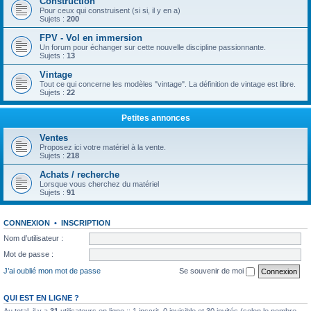
Construction
Pour ceux qui construisent (si si, il y en a)
Sujets :
200
FPV - Vol en immersion
Un forum pour échanger sur cette nouvelle discipline passionnante.
Sujets :
13
Vintage
Tout ce qui concerne les modèles "vintage". La définition de vintage est libre.
Sujets :
22
Petites annonces
Ventes
Proposez ici votre matériel à la vente.
Sujets :
218
Achats / recherche
Lorsque vous cherchez du matériel
Sujets :
91
CONNEXION
•
INSCRIPTION
Nom d’utilisateur :
Mot de passe :
J’ai oublié mon mot de passe
Se souvenir de moi
QUI EST EN LIGNE ?
Au total, il y a
31
utilisateurs en ligne :: 1 inscrit, 0 invisible et 30 invités (selon le nombre