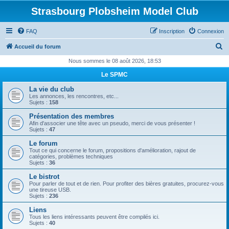
Strasbourg Plobsheim Model Club
FAQ
Inscription
Connexion
R
Accueil du forum
e
Nous sommes le 08 août 2026, 18:53
c
Le SPMC
h
La vie du club
e
Les annonces, les rencontres, etc...
Sujets :
158
r
Présentation des membres
c
Afin d'associer une tête avec un pseudo, merci de vous présenter !
Sujets :
47
h
Le forum
e
Tout ce qui concerne le forum, propositions d'amélioration, rajout de
catégories, problèmes techniques
r
Sujets :
36
Le bistrot
Pour parler de tout et de rien. Pour profiter des bières gratuites, procurez-vous
une tireuse USB.
Sujets :
236
Liens
Tous les liens intéressants peuvent être compilés ici.
Sujets :
40