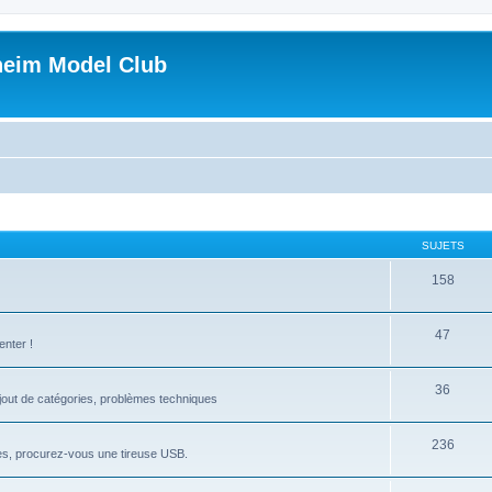
heim Model Club
SUJETS
158
47
enter !
36
ajout de catégories, problèmes techniques
236
ites, procurez-vous une tireuse USB.