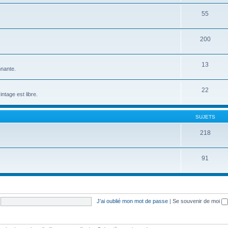
55
200
13
nnante.
22
ntage est libre.
SUJETS
218
91
J’ai oublié mon mot de passe
|
Se souvenir de moi