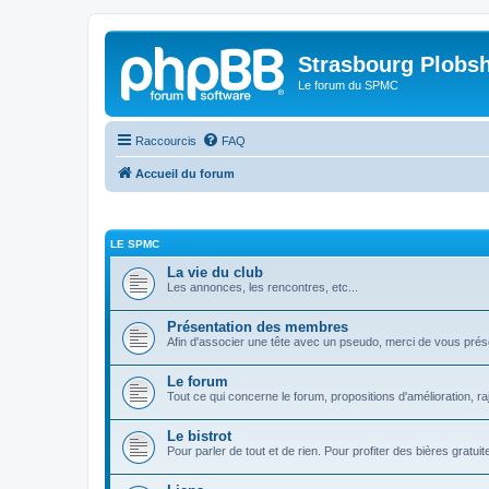
Strasbourg Plobs
Le forum du SPMC
Raccourcis
FAQ
Accueil du forum
LE SPMC
La vie du club
Les annonces, les rencontres, etc...
Présentation des membres
Afin d'associer une tête avec un pseudo, merci de vous prés
Le forum
Tout ce qui concerne le forum, propositions d'amélioration, r
Le bistrot
Pour parler de tout et de rien. Pour profiter des bières gratu