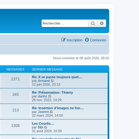
Rechercher
Recherche avancé
Inscription
Connexion
Nous sommes le 08 août 2026, 09:02
MESSAGES
DERNIER MESSAGE
Re: Il se passe toujours quel…
2371
C
par
Armand
o
12 juin 2026, 23:13
n
s
Re: Présentation: Thierry
265
u
C
par
danhz
l
o
26 nov. 2022, 14:29
t
n
e
s
Re: Insertion d'images ne fon…
213
r
u
C
par
Jeanmi
l
l
o
22 mars 2024, 14:00
e
t
n
d
e
s
Les Courlis…
e
1306
r
u
C
par
Bibi
r
l
l
o
31 août 2024, 16:59
n
e
t
n
i
d
e
s