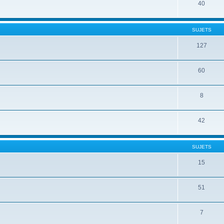
40
SUJETS
127
60
8
42
SUJETS
15
51
7