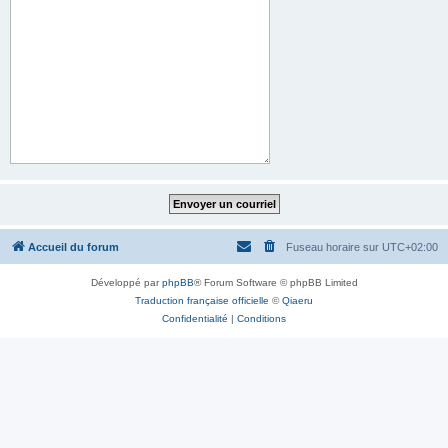
Accueil du forum
Fuseau horaire sur
UTC+02:00
Développé par
phpBB
® Forum Software © phpBB Limited
Traduction française officielle
©
Qiaeru
Confidentialité
|
Conditions