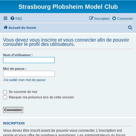
Strasbourg Plobsheim Model Club
FAQ
Inscription
Connexion
R
Accueil du forum
e
Vous devez vous inscrire et vous connecter afin de pouvoir
c
consulter le profil des utilisateurs.
h
Nom d’utilisateur :
e
r
Mot de passe :
c
h
J’ai oublié mon mot de passe
e
Se souvenir de moi
r
Masquer ma présence lors de cette session
INSCRIPTION
Vous devez être inscrit avant de pouvoir vous connecter. L’inscription est
rapide et vous offre de nombreux avantages. Les administrateurs du forum