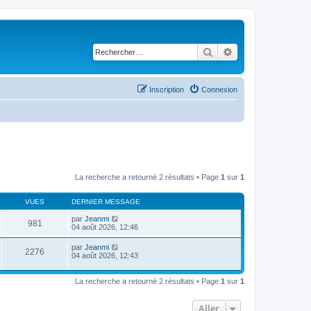
Rechercher
Recherche avancé
Inscription
Connexion
La recherche a retourné 2 résultats • Page
1
sur
1
VUES
DERNIER MESSAGE
par
Jeanmi
981
04 août 2026, 12:46
par
Jeanmi
2276
04 août 2026, 12:43
La recherche a retourné 2 résultats • Page
1
sur
1
Aller