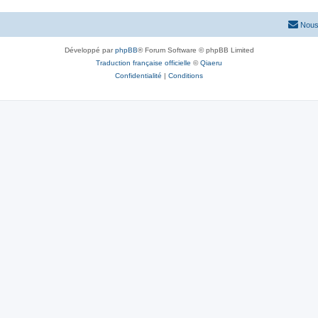
Nous
Développé par
phpBB
® Forum Software © phpBB Limited
Traduction française officielle
©
Qiaeru
Confidentialité
|
Conditions