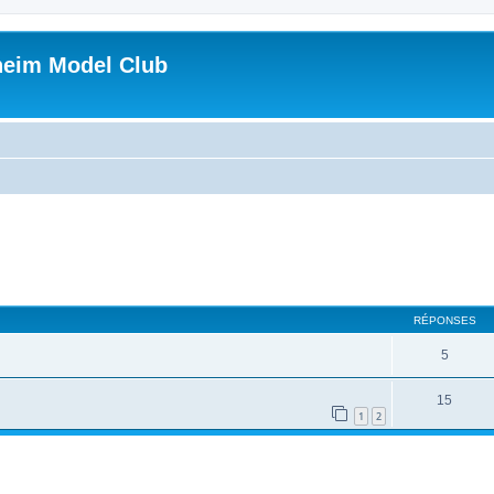
heim Model Club
RÉPONSES
5
15
1
2