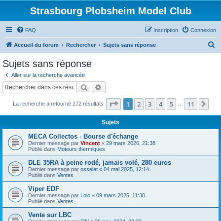
Strasbourg Plobsheim Model Club
FAQ
Inscription
Connexion
R
Accueil du forum
Rechercher
Sujets sans réponse
e
Sujets sans réponse
c
Aller sur la recherche avancée
h
Rechercher
Recherche avancée
e
Page
1
sur
11
1
2
3
4
5
11
Sui
La recherche a retourné 272 résultats
r
…
c
Sujets
h
MECA Collectos - Bourse d'échange
e
Dernier message par
Vincent
«
29 mars 2026, 21:38
Publié dans
Moteurs thermiques
r
DLE 35RA à peine rodé, jamais volé, 280 euros
Dernier message par
osselet
«
04 mai 2025, 12:14
Publié dans
Ventes
Viper EDF
Dernier message par
Lolo
«
09 mars 2025, 11:30
Publié dans
Ventes
Vente sur LBC