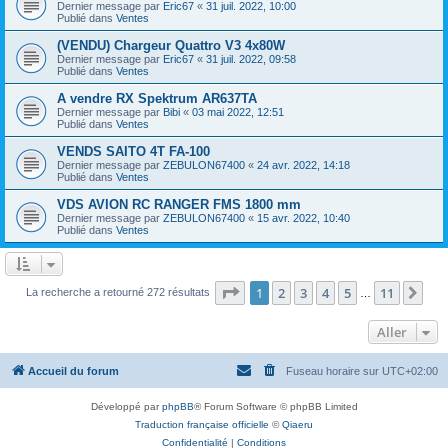
Dernier message par
Eric67
«
31 juil. 2022, 10:00
Publié dans
Ventes
(VENDU) Chargeur Quattro V3 4x80W
Dernier message par
Eric67
«
31 juil. 2022, 09:58
Publié dans
Ventes
A vendre RX Spektrum AR637TA
Dernier message par
Bibi
«
03 mai 2022, 12:51
Publié dans
Ventes
VENDS SAITO 4T FA-100
Dernier message par
ZEBULON67400
«
24 avr. 2022, 14:18
Publié dans
Ventes
VDS AVION RC RANGER FMS 1800 mm
Dernier message par
ZEBULON67400
«
15 avr. 2022, 10:40
Publié dans
Ventes
Page
1
sur
11
1
2
3
4
5
11
Sui
La recherche a retourné 272 résultats
…
Aller
Accueil du forum
Fuseau horaire sur
UTC+02:00
Développé par
phpBB
® Forum Software © phpBB Limited
Traduction française officielle
©
Qiaeru
Confidentialité
|
Conditions