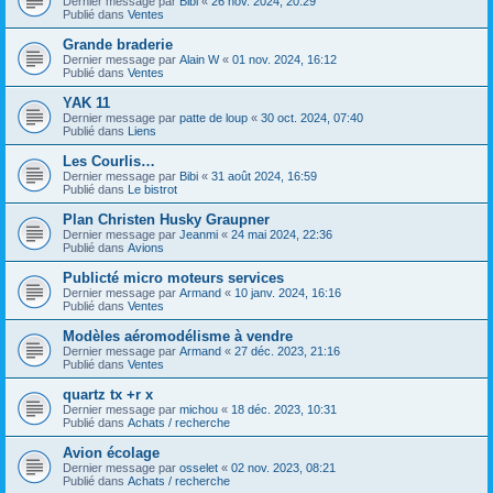
Dernier message par
Bibi
«
26 nov. 2024, 20:29
Publié dans
Ventes
Grande braderie
Dernier message par
Alain W
«
01 nov. 2024, 16:12
Publié dans
Ventes
YAK 11
Dernier message par
patte de loup
«
30 oct. 2024, 07:40
Publié dans
Liens
Les Courlis…
Dernier message par
Bibi
«
31 août 2024, 16:59
Publié dans
Le bistrot
Plan Christen Husky Graupner
Dernier message par
Jeanmi
«
24 mai 2024, 22:36
Publié dans
Avions
Publicté micro moteurs services
Dernier message par
Armand
«
10 janv. 2024, 16:16
Publié dans
Ventes
Modèles aéromodélisme à vendre
Dernier message par
Armand
«
27 déc. 2023, 21:16
Publié dans
Ventes
quartz tx +r x
Dernier message par
michou
«
18 déc. 2023, 10:31
Publié dans
Achats / recherche
Avion écolage
Dernier message par
osselet
«
02 nov. 2023, 08:21
Publié dans
Achats / recherche