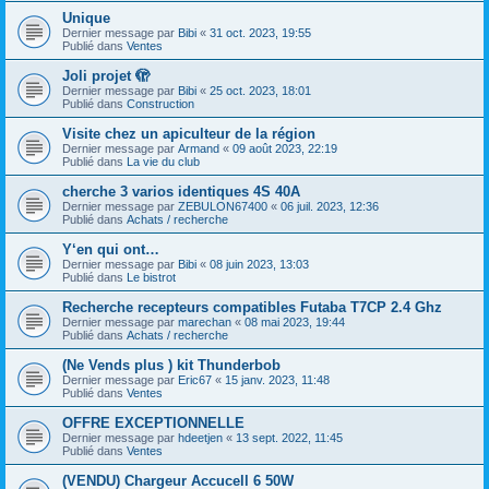
Unique
Dernier message par
Bibi
«
31 oct. 2023, 19:55
Publié dans
Ventes
Joli projet 🫣
Dernier message par
Bibi
«
25 oct. 2023, 18:01
Publié dans
Construction
Visite chez un apiculteur de la région
Dernier message par
Armand
«
09 août 2023, 22:19
Publié dans
La vie du club
cherche 3 varios identiques 4S 40A
Dernier message par
ZEBULON67400
«
06 juil. 2023, 12:36
Publié dans
Achats / recherche
Y‘en qui ont…
Dernier message par
Bibi
«
08 juin 2023, 13:03
Publié dans
Le bistrot
Recherche recepteurs compatibles Futaba T7CP 2.4 Ghz
Dernier message par
marechan
«
08 mai 2023, 19:44
Publié dans
Achats / recherche
(Ne Vends plus ) kit Thunderbob
Dernier message par
Eric67
«
15 janv. 2023, 11:48
Publié dans
Ventes
OFFRE EXCEPTIONNELLE
Dernier message par
hdeetjen
«
13 sept. 2022, 11:45
Publié dans
Ventes
(VENDU) Chargeur Accucell 6 50W