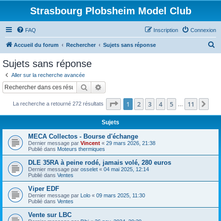
Strasbourg Plobsheim Model Club
FAQ
Inscription
Connexion
R
Accueil du forum
Rechercher
Sujets sans réponse
e
Sujets sans réponse
c
Aller sur la recherche avancée
h
Rechercher
Recherche avancée
e
Page
1
sur
11
1
2
3
4
5
11
Sui
La recherche a retourné 272 résultats
r
…
c
Sujets
h
MECA Collectos - Bourse d'échange
e
Dernier message par
Vincent
«
29 mars 2026, 21:38
Publié dans
Moteurs thermiques
r
DLE 35RA à peine rodé, jamais volé, 280 euros
Dernier message par
osselet
«
04 mai 2025, 12:14
Publié dans
Ventes
Viper EDF
Dernier message par
Lolo
«
09 mars 2025, 11:30
Publié dans
Ventes
Vente sur LBC