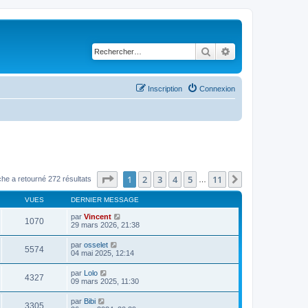
Rechercher
Recherche avancé
Inscription
Connexion
Page
1
sur
11
1
2
3
4
5
11
Suivant
he a retourné 272 résultats
…
VUES
DERNIER MESSAGE
par
Vincent
1070
29 mars 2026, 21:38
par
osselet
5574
04 mai 2025, 12:14
par
Lolo
4327
09 mars 2025, 11:30
par
Bibi
3305