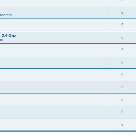
0
0
echerche
0
 2.4 Ghz
0
he
0
0
0
0
0
0
0