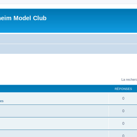
heim Model Club
La recherc
RÉPONSES
0
ues
0
0
0