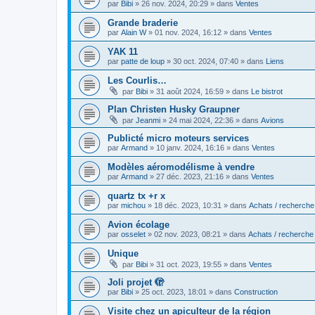
par
Bibi
»
26 nov. 2024, 20:29
» dans
Ventes
Grande braderie
par
Alain W
»
01 nov. 2024, 16:12
» dans
Ventes
YAK 11
par
patte de loup
»
30 oct. 2024, 07:40
» dans
Liens
Les Courlis…
par
Bibi
»
31 août 2024, 16:59
» dans
Le bistrot
Plan Christen Husky Graupner
par
Jeanmi
»
24 mai 2024, 22:36
» dans
Avions
Publicté micro moteurs services
par
Armand
»
10 janv. 2024, 16:16
» dans
Ventes
Modèles aéromodélisme à vendre
par
Armand
»
27 déc. 2023, 21:16
» dans
Ventes
quartz tx +r x
par
michou
»
18 déc. 2023, 10:31
» dans
Achats / recherche
Avion écolage
par
osselet
»
02 nov. 2023, 08:21
» dans
Achats / recherche
Unique
par
Bibi
»
31 oct. 2023, 19:55
» dans
Ventes
Joli projet 🫣
par
Bibi
»
25 oct. 2023, 18:01
» dans
Construction
Visite chez un apiculteur de la région