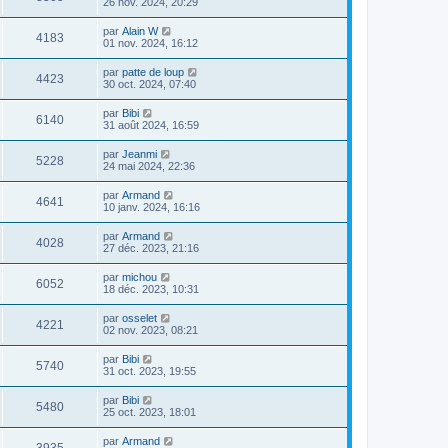
26 nov. 2024, 20:29
par
Alain W
4183
01 nov. 2024, 16:12
par
patte de loup
4423
30 oct. 2024, 07:40
par
Bibi
6140
31 août 2024, 16:59
par
Jeanmi
5228
24 mai 2024, 22:36
par
Armand
4641
10 janv. 2024, 16:16
par
Armand
4028
27 déc. 2023, 21:16
par
michou
6052
18 déc. 2023, 10:31
par
osselet
4221
02 nov. 2023, 08:21
par
Bibi
5740
31 oct. 2023, 19:55
par
Bibi
5480
25 oct. 2023, 18:01
par
Armand