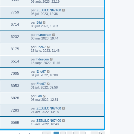
3935
09 août 2023, 22:19
par
ZEBULON67400
7759
06 juil. 2023, 12:36
par
Bibi
6714
08 juin 2023, 13:03
par
marechan
6232
08 mai 2023, 19:44
par
Eric67
8175
15 janv. 2023, 11:48
par
hdeetjen
6514
13 sept. 2022, 11:45
par
Eric67
7005
31 juil. 2022, 10:00
par
Eric67
6053
31 juil. 2022, 09:58
par
Bibi
6828
03 mai 2022, 12:51
par
ZEBULON67400
7283
24 avr. 2022, 14:18
par
ZEBULON67400
6569
15 avr. 2022, 10:40