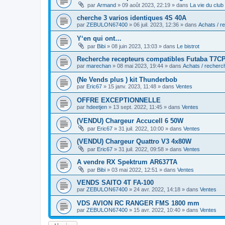
par
Armand
»
09 août 2023, 22:19
» dans
La vie du club
cherche 3 varios identiques 4S 40A
par
ZEBULON67400
»
06 juil. 2023, 12:36
» dans
Achats / r
Y‘en qui ont…
par
Bibi
»
08 juin 2023, 13:03
» dans
Le bistrot
Recherche recepteurs compatibles Futaba T7CP
par
marechan
»
08 mai 2023, 19:44
» dans
Achats / recherc
(Ne Vends plus ) kit Thunderbob
par
Eric67
»
15 janv. 2023, 11:48
» dans
Ventes
OFFRE EXCEPTIONNELLE
par
hdeetjen
»
13 sept. 2022, 11:45
» dans
Ventes
(VENDU) Chargeur Accucell 6 50W
par
Eric67
»
31 juil. 2022, 10:00
» dans
Ventes
(VENDU) Chargeur Quattro V3 4x80W
par
Eric67
»
31 juil. 2022, 09:58
» dans
Ventes
A vendre RX Spektrum AR637TA
par
Bibi
»
03 mai 2022, 12:51
» dans
Ventes
VENDS SAITO 4T FA-100
par
ZEBULON67400
»
24 avr. 2022, 14:18
» dans
Ventes
VDS AVION RC RANGER FMS 1800 mm
par
ZEBULON67400
»
15 avr. 2022, 10:40
» dans
Ventes