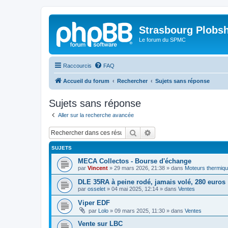
Strasbourg Plobs
Le forum du SPMC
Raccourcis
FAQ
Accueil du forum
Rechercher
Sujets sans réponse
Sujets sans réponse
Aller sur la recherche avancée
Rechercher
Recherche avancée
SUJETS
MECA Collectos - Bourse d'échange
par
Vincent
»
29 mars 2026, 21:38
» dans
Moteurs thermiq
DLE 35RA à peine rodé, jamais volé, 280 euros
par
osselet
»
04 mai 2025, 12:14
» dans
Ventes
Viper EDF
par
Lolo
»
09 mars 2025, 11:30
» dans
Ventes
Vente sur LBC