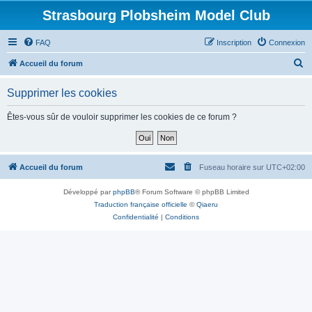
Strasbourg Plobsheim Model Club
FAQ
Inscription
Connexion
R
Accueil du forum
e
Supprimer les cookies
c
h
Êtes-vous sûr de vouloir supprimer les cookies de ce forum ?
e
r
c
Accueil du forum
Fuseau horaire sur
UTC+02:00
h
Développé par
phpBB
® Forum Software © phpBB Limited
e
Traduction française officielle
©
Qiaeru
r
Confidentialité
|
Conditions