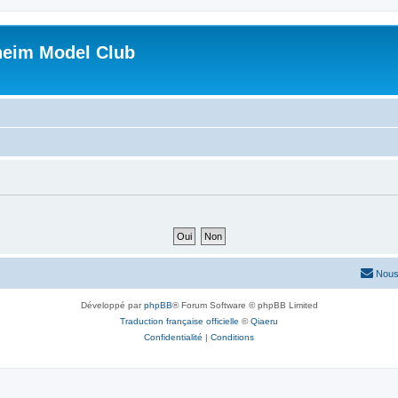
heim Model Club
Nous
Développé par
phpBB
® Forum Software © phpBB Limited
Traduction française officielle
©
Qiaeru
Confidentialité
|
Conditions