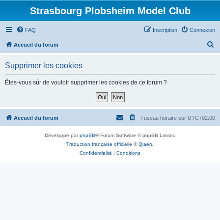
Strasbourg Plobsheim Model Club
FAQ
Inscription
Connexion
R
Accueil du forum
e
Supprimer les cookies
c
h
Êtes-vous sûr de vouloir supprimer les cookies de ce forum ?
e
r
c
Accueil du forum
Fuseau horaire sur
UTC+02:00
h
Développé par
phpBB
® Forum Software © phpBB Limited
e
Traduction française officielle
©
Qiaeru
r
Confidentialité
|
Conditions