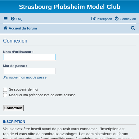
Strasbourg Plobsheim Model Club
FAQ
Inscription
Connexion
R
Accueil du forum
e
Connexion
c
h
Nom d’utilisateur :
e
r
Mot de passe :
c
J’ai oublié mon mot de passe
h
e
Se souvenir de moi
Masquer ma présence lors de cette session
r
INSCRIPTION
Vous devez être inscrit avant de pouvoir vous connecter. L’inscription est
rapide et vous offre de nombreux avantages. Les administrateurs du forum
peuvent accorder des fonctionnalités supplémentaires aux utilisateurs inscrits.