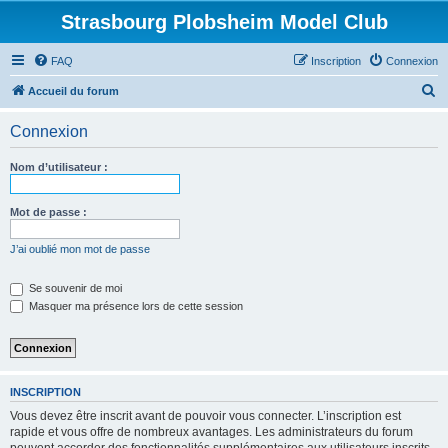
Strasbourg Plobsheim Model Club
FAQ
Inscription
Connexion
R
Accueil du forum
e
Connexion
c
h
Nom d’utilisateur :
e
r
Mot de passe :
c
J’ai oublié mon mot de passe
h
e
Se souvenir de moi
Masquer ma présence lors de cette session
r
INSCRIPTION
Vous devez être inscrit avant de pouvoir vous connecter. L’inscription est
rapide et vous offre de nombreux avantages. Les administrateurs du forum
peuvent accorder des fonctionnalités supplémentaires aux utilisateurs inscrits.