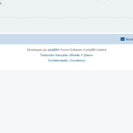
n.
Nous
Développé par
phpBB
® Forum Software © phpBB Limited
Traduction française officielle
©
Qiaeru
Confidentialité
|
Conditions