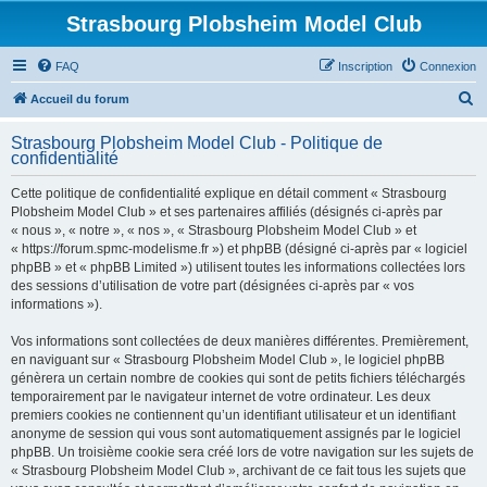
Strasbourg Plobsheim Model Club
FAQ
Inscription
Connexion
R
Accueil du forum
e
Strasbourg Plobsheim Model Club - Politique de
c
confidentialité
h
Cette politique de confidentialité explique en détail comment « Strasbourg
e
Plobsheim Model Club » et ses partenaires affiliés (désignés ci-après par
r
« nous », « notre », « nos », « Strasbourg Plobsheim Model Club » et
« https://forum.spmc-modelisme.fr ») et phpBB (désigné ci-après par « logiciel
c
phpBB » et « phpBB Limited ») utilisent toutes les informations collectées lors
h
des sessions d’utilisation de votre part (désignées ci-après par « vos
informations »).
e
r
Vos informations sont collectées de deux manières différentes. Premièrement,
en naviguant sur « Strasbourg Plobsheim Model Club », le logiciel phpBB
génèrera un certain nombre de cookies qui sont de petits fichiers téléchargés
temporairement par le navigateur internet de votre ordinateur. Les deux
premiers cookies ne contiennent qu’un identifiant utilisateur et un identifiant
anonyme de session qui vous sont automatiquement assignés par le logiciel
phpBB. Un troisième cookie sera créé lors de votre navigation sur les sujets de
« Strasbourg Plobsheim Model Club », archivant de ce fait tous les sujets que