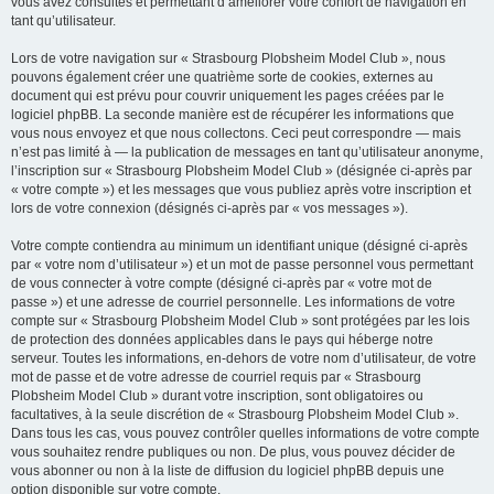
vous avez consultés et permettant d’améliorer votre confort de navigation en
tant qu’utilisateur.
Lors de votre navigation sur « Strasbourg Plobsheim Model Club », nous
pouvons également créer une quatrième sorte de cookies, externes au
document qui est prévu pour couvrir uniquement les pages créées par le
logiciel phpBB. La seconde manière est de récupérer les informations que
vous nous envoyez et que nous collectons. Ceci peut correspondre — mais
n’est pas limité à — la publication de messages en tant qu’utilisateur anonyme,
l’inscription sur « Strasbourg Plobsheim Model Club » (désignée ci-après par
« votre compte ») et les messages que vous publiez après votre inscription et
lors de votre connexion (désignés ci-après par « vos messages »).
Votre compte contiendra au minimum un identifiant unique (désigné ci-après
par « votre nom d’utilisateur ») et un mot de passe personnel vous permettant
de vous connecter à votre compte (désigné ci-après par « votre mot de
passe ») et une adresse de courriel personnelle. Les informations de votre
compte sur « Strasbourg Plobsheim Model Club » sont protégées par les lois
de protection des données applicables dans le pays qui héberge notre
serveur. Toutes les informations, en-dehors de votre nom d’utilisateur, de votre
mot de passe et de votre adresse de courriel requis par « Strasbourg
Plobsheim Model Club » durant votre inscription, sont obligatoires ou
facultatives, à la seule discrétion de « Strasbourg Plobsheim Model Club ».
Dans tous les cas, vous pouvez contrôler quelles informations de votre compte
vous souhaitez rendre publiques ou non. De plus, vous pouvez décider de
vous abonner ou non à la liste de diffusion du logiciel phpBB depuis une
option disponible sur votre compte.