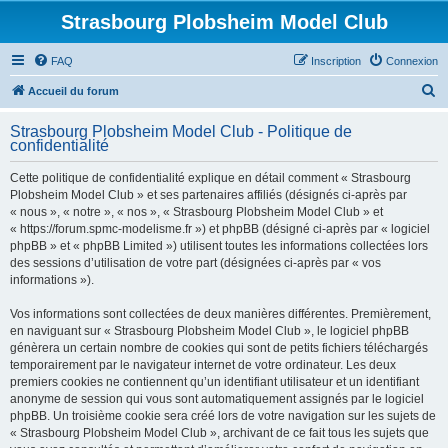
Strasbourg Plobsheim Model Club
FAQ
Inscription
Connexion
R
Accueil du forum
e
Strasbourg Plobsheim Model Club - Politique de
c
confidentialité
h
Cette politique de confidentialité explique en détail comment « Strasbourg
e
Plobsheim Model Club » et ses partenaires affiliés (désignés ci-après par
r
« nous », « notre », « nos », « Strasbourg Plobsheim Model Club » et
« https://forum.spmc-modelisme.fr ») et phpBB (désigné ci-après par « logiciel
c
phpBB » et « phpBB Limited ») utilisent toutes les informations collectées lors
h
des sessions d’utilisation de votre part (désignées ci-après par « vos
informations »).
e
r
Vos informations sont collectées de deux manières différentes. Premièrement,
en naviguant sur « Strasbourg Plobsheim Model Club », le logiciel phpBB
génèrera un certain nombre de cookies qui sont de petits fichiers téléchargés
temporairement par le navigateur internet de votre ordinateur. Les deux
premiers cookies ne contiennent qu’un identifiant utilisateur et un identifiant
anonyme de session qui vous sont automatiquement assignés par le logiciel
phpBB. Un troisième cookie sera créé lors de votre navigation sur les sujets de
« Strasbourg Plobsheim Model Club », archivant de ce fait tous les sujets que