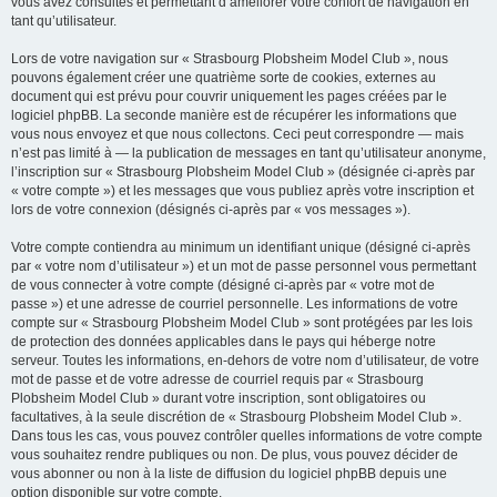
vous avez consultés et permettant d’améliorer votre confort de navigation en
tant qu’utilisateur.
Lors de votre navigation sur « Strasbourg Plobsheim Model Club », nous
pouvons également créer une quatrième sorte de cookies, externes au
document qui est prévu pour couvrir uniquement les pages créées par le
logiciel phpBB. La seconde manière est de récupérer les informations que
vous nous envoyez et que nous collectons. Ceci peut correspondre — mais
n’est pas limité à — la publication de messages en tant qu’utilisateur anonyme,
l’inscription sur « Strasbourg Plobsheim Model Club » (désignée ci-après par
« votre compte ») et les messages que vous publiez après votre inscription et
lors de votre connexion (désignés ci-après par « vos messages »).
Votre compte contiendra au minimum un identifiant unique (désigné ci-après
par « votre nom d’utilisateur ») et un mot de passe personnel vous permettant
de vous connecter à votre compte (désigné ci-après par « votre mot de
passe ») et une adresse de courriel personnelle. Les informations de votre
compte sur « Strasbourg Plobsheim Model Club » sont protégées par les lois
de protection des données applicables dans le pays qui héberge notre
serveur. Toutes les informations, en-dehors de votre nom d’utilisateur, de votre
mot de passe et de votre adresse de courriel requis par « Strasbourg
Plobsheim Model Club » durant votre inscription, sont obligatoires ou
facultatives, à la seule discrétion de « Strasbourg Plobsheim Model Club ».
Dans tous les cas, vous pouvez contrôler quelles informations de votre compte
vous souhaitez rendre publiques ou non. De plus, vous pouvez décider de
vous abonner ou non à la liste de diffusion du logiciel phpBB depuis une
option disponible sur votre compte.