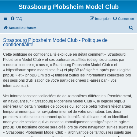
Strasbourg Plobsheim Model Club
FAQ
Inscription
Connexion
R
Accueil du forum
e
Strasbourg Plobsheim Model Club - Politique de
c
confidentialité
h
Cette politique de confidentialité explique en détail comment « Strasbourg
e
Plobsheim Model Club » et ses partenaires affiliés (désignés ci-après par
r
« nous », « notre », « nos », « Strasbourg Plobsheim Model Club » et
« https://forum.spmc-modelisme.fr ») et phpBB (désigné ci-après par « logiciel
c
phpBB » et « phpBB Limited ») utilisent toutes les informations collectées lors
h
des sessions d’utilisation de votre part (désignées ci-après par « vos
informations »).
e
r
Vos informations sont collectées de deux manières différentes. Premièrement,
en naviguant sur « Strasbourg Plobsheim Model Club », le logiciel phpBB
génèrera un certain nombre de cookies qui sont de petits fichiers téléchargés
temporairement par le navigateur internet de votre ordinateur. Les deux
premiers cookies ne contiennent qu’un identifiant utilisateur et un identifiant
anonyme de session qui vous sont automatiquement assignés par le logiciel
phpBB. Un troisième cookie sera créé lors de votre navigation sur les sujets de
« Strasbourg Plobsheim Model Club », archivant de ce fait tous les sujets que