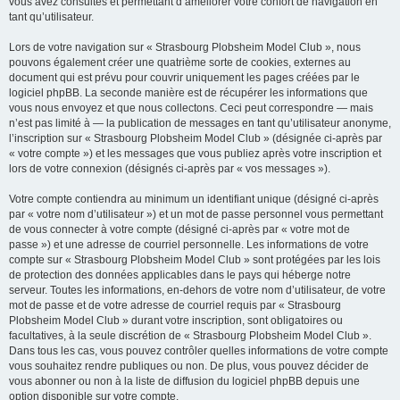
vous avez consultés et permettant d’améliorer votre confort de navigation en
tant qu’utilisateur.
Lors de votre navigation sur « Strasbourg Plobsheim Model Club », nous
pouvons également créer une quatrième sorte de cookies, externes au
document qui est prévu pour couvrir uniquement les pages créées par le
logiciel phpBB. La seconde manière est de récupérer les informations que
vous nous envoyez et que nous collectons. Ceci peut correspondre — mais
n’est pas limité à — la publication de messages en tant qu’utilisateur anonyme,
l’inscription sur « Strasbourg Plobsheim Model Club » (désignée ci-après par
« votre compte ») et les messages que vous publiez après votre inscription et
lors de votre connexion (désignés ci-après par « vos messages »).
Votre compte contiendra au minimum un identifiant unique (désigné ci-après
par « votre nom d’utilisateur ») et un mot de passe personnel vous permettant
de vous connecter à votre compte (désigné ci-après par « votre mot de
passe ») et une adresse de courriel personnelle. Les informations de votre
compte sur « Strasbourg Plobsheim Model Club » sont protégées par les lois
de protection des données applicables dans le pays qui héberge notre
serveur. Toutes les informations, en-dehors de votre nom d’utilisateur, de votre
mot de passe et de votre adresse de courriel requis par « Strasbourg
Plobsheim Model Club » durant votre inscription, sont obligatoires ou
facultatives, à la seule discrétion de « Strasbourg Plobsheim Model Club ».
Dans tous les cas, vous pouvez contrôler quelles informations de votre compte
vous souhaitez rendre publiques ou non. De plus, vous pouvez décider de
vous abonner ou non à la liste de diffusion du logiciel phpBB depuis une
option disponible sur votre compte.