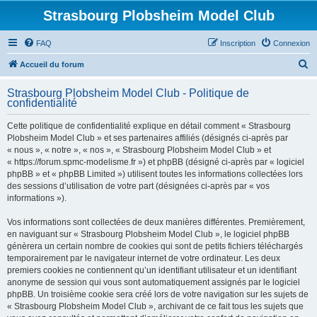
Strasbourg Plobsheim Model Club
FAQ
Inscription
Connexion
R
Accueil du forum
e
Strasbourg Plobsheim Model Club - Politique de
c
confidentialité
h
Cette politique de confidentialité explique en détail comment « Strasbourg
e
Plobsheim Model Club » et ses partenaires affiliés (désignés ci-après par
r
« nous », « notre », « nos », « Strasbourg Plobsheim Model Club » et
« https://forum.spmc-modelisme.fr ») et phpBB (désigné ci-après par « logiciel
c
phpBB » et « phpBB Limited ») utilisent toutes les informations collectées lors
h
des sessions d’utilisation de votre part (désignées ci-après par « vos
informations »).
e
r
Vos informations sont collectées de deux manières différentes. Premièrement,
en naviguant sur « Strasbourg Plobsheim Model Club », le logiciel phpBB
génèrera un certain nombre de cookies qui sont de petits fichiers téléchargés
temporairement par le navigateur internet de votre ordinateur. Les deux
premiers cookies ne contiennent qu’un identifiant utilisateur et un identifiant
anonyme de session qui vous sont automatiquement assignés par le logiciel
phpBB. Un troisième cookie sera créé lors de votre navigation sur les sujets de
« Strasbourg Plobsheim Model Club », archivant de ce fait tous les sujets que