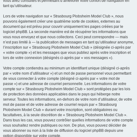
vous avez consultés et permettant d’améliorer votre confort de navigation en
tant qu’utilisateur.
Lors de votre navigation sur « Strasbourg Plobsheim Model Club », nous
pouvons également créer une quatrième sorte de cookies, externes au
document qui est prévu pour couvrir uniquement les pages créées par le
logiciel phpBB. La seconde manière est de récupérer les informations que
vous nous envoyez et que nous collectons. Ceci peut correspondre — mais
n’est pas limité à — la publication de messages en tant qu’utilisateur anonyme,
l’inscription sur « Strasbourg Plobsheim Model Club » (désignée ci-après par
« votre compte ») et les messages que vous publiez après votre inscription et
lors de votre connexion (désignés ci-après par « vos messages »).
Votre compte contiendra au minimum un identifiant unique (désigné ci-après
par « votre nom d’utilisateur ») et un mot de passe personnel vous permettant
de vous connecter à votre compte (désigné ci-après par « votre mot de
passe ») et une adresse de courriel personnelle. Les informations de votre
compte sur « Strasbourg Plobsheim Model Club » sont protégées par les lois
de protection des données applicables dans le pays qui héberge notre
serveur. Toutes les informations, en-dehors de votre nom d’utilisateur, de votre
mot de passe et de votre adresse de courriel requis par « Strasbourg
Plobsheim Model Club » durant votre inscription, sont obligatoires ou
facultatives, à la seule discrétion de « Strasbourg Plobsheim Model Club ».
Dans tous les cas, vous pouvez contrôler quelles informations de votre compte
vous souhaitez rendre publiques ou non. De plus, vous pouvez décider de
vous abonner ou non à la liste de diffusion du logiciel phpBB depuis une
option disponible sur votre compte.