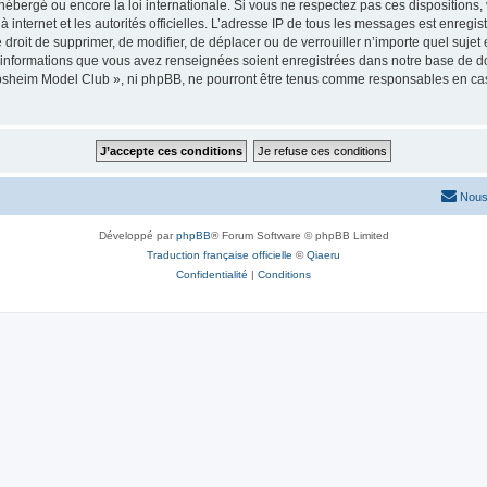
ébergé ou encore la loi internationale. Si vous ne respectez pas ces dispositions,
 à internet et les autorités officielles. L’adresse IP de tous les messages est enregi
e droit de supprimer, de modifier, de déplacer ou de verrouiller n’importe quel suj
es informations que vous avez renseignées soient enregistrées dans notre base de 
obsheim Model Club », ni phpBB, ne pourront être tenus comme responsables en cas
Nous
Développé par
phpBB
® Forum Software © phpBB Limited
Traduction française officielle
©
Qiaeru
Confidentialité
|
Conditions