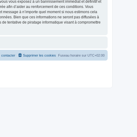
 vous vous exposez à un bannissement immédiat et définitif et
strée afin d’aider au renforcement de ces conditions. Vous
et et message à n’importe quel moment si nous estimons cela
données. Bien que ces informations ne seront pas diffusées à
 de tentative de piratage informatique visant à compromettre
 contacter
Supprimer les cookies
Fuseau horaire sur
UTC+02:00