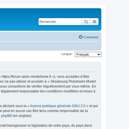
Rechercher
Recherche avancé
Connexion
Langue :
 https://forum.spmc-modelisme.fr »), vous acceptez d’être
lez ne pas utiliser et accéder à « Strasbourg Plobsheim Model
vous conseillons de vérifier régulièrement par vous-même. En
re légalement responsable des conditions modifiées et mises à
ns déclaré sous la «
licence publique générale GNU 2.0
» et qui
ed ne peut en aucun cas être tenu comme responsable de la
de phpBB
(en anglais).
ait transgresser la législation de votre pays, du pays dans