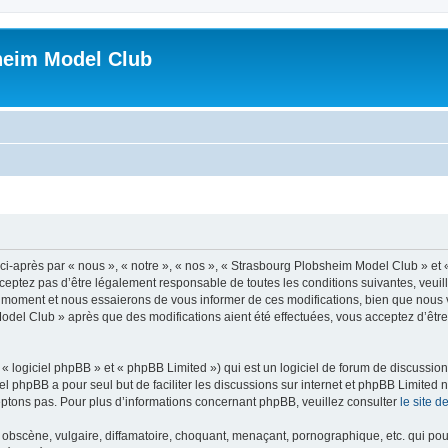
heim Model Club
-après par « nous », « notre », « nos », « Strasbourg Plobsheim Model Club » et «
eptez pas d’être légalement responsable de toutes les conditions suivantes, veuil
 moment et nous essaierons de vous informer de ces modifications, bien que nous 
 Model Club » après que des modifications aient été effectuées, vous acceptez d’êt
 logiciel phpBB » et « phpBB Limited ») qui est un logiciel de forum de discussio
iel phpBB a pour seul but de faciliter les discussions sur internet et phpBB Limit
ptons pas. Pour plus d’informations concernant phpBB, veuillez consulter
le site 
obscène, vulgaire, diffamatoire, choquant, menaçant, pornographique, etc. qui pourr