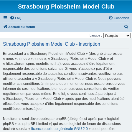
Strasbourg Plobsheim Model Club
FAQ
Connexion
R
Accueil du forum
e
Langue :
c
Strasbourg Plobsheim Model Club - Inscription
h
En accédant à « Strasbourg Plobsheim Model Club » (désigné ci-après par
e
« nous », « notre », « nos », « Strasbourg Plobsheim Model Club » et
r
« https://forum.spmc-modelisme.fr »), vous acceptez d’être légalement
responsable des conditions suivantes. Si vous n’acceptez pas d’être
c
légalement responsable de toutes les conditions suivantes, veuillez ne pas
h
utiliser et accéder à « Strasbourg Plobsheim Model Club ». Nous pouvons
e
modifier ces conditions à n’importe quel moment et nous essaierons de vous
informer de ces modifications, bien que nous vous conseillons de vérifier
r
régulièrement par vous-même. En effet, si vous continuez à participer à
« Strasbourg Plobsheim Model Club » après que des modifications aient été
effectuées, vous acceptez d’être légalement responsable des conditions
modifiées et mises à jour.
Nos forums sont développés par phpBB (désignés ci-après par « logiciel
phpBB » et « phpBB Limited ») qui est un logiciel de forum de discussions
déclaré sous la «
licence publique générale GNU 2.0
» et qui peut être