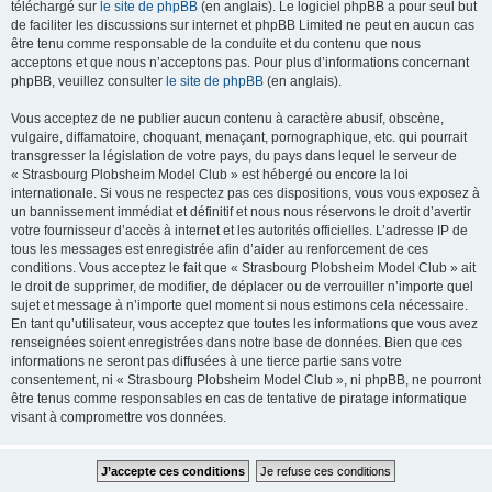
téléchargé sur
le site de phpBB
(en anglais). Le logiciel phpBB a pour seul but
de faciliter les discussions sur internet et phpBB Limited ne peut en aucun cas
être tenu comme responsable de la conduite et du contenu que nous
acceptons et que nous n’acceptons pas. Pour plus d’informations concernant
phpBB, veuillez consulter
le site de phpBB
(en anglais).
Vous acceptez de ne publier aucun contenu à caractère abusif, obscène,
vulgaire, diffamatoire, choquant, menaçant, pornographique, etc. qui pourrait
transgresser la législation de votre pays, du pays dans lequel le serveur de
« Strasbourg Plobsheim Model Club » est hébergé ou encore la loi
internationale. Si vous ne respectez pas ces dispositions, vous vous exposez à
un bannissement immédiat et définitif et nous nous réservons le droit d’avertir
votre fournisseur d’accès à internet et les autorités officielles. L’adresse IP de
tous les messages est enregistrée afin d’aider au renforcement de ces
conditions. Vous acceptez le fait que « Strasbourg Plobsheim Model Club » ait
le droit de supprimer, de modifier, de déplacer ou de verrouiller n’importe quel
sujet et message à n’importe quel moment si nous estimons cela nécessaire.
En tant qu’utilisateur, vous acceptez que toutes les informations que vous avez
renseignées soient enregistrées dans notre base de données. Bien que ces
informations ne seront pas diffusées à une tierce partie sans votre
consentement, ni « Strasbourg Plobsheim Model Club », ni phpBB, ne pourront
être tenus comme responsables en cas de tentative de piratage informatique
visant à compromettre vos données.