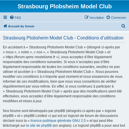
Strasbourg Plobsheim Model Club
FAQ
Inscription
Connexion
R
Accueil du forum
e
Strasbourg Plobsheim Model Club - Conditions d’utilisation
c
h
En accédant à « Strasbourg Plobsheim Model Club » (désigné ci-après par
« nous », « notre », « nos », « Strasbourg Plobsheim Model Club » et
e
« https://forum.spmc-modelisme.fr »), vous acceptez d’être légalement
r
responsable des conditions suivantes. Si vous n’acceptez pas d’être
légalement responsable de toutes les conditions suivantes, veuillez ne pas
c
utiliser et accéder à « Strasbourg Plobsheim Model Club ». Nous pouvons
h
modifier ces conditions à n’importe quel moment et nous essaierons de vous
informer de ces modifications, bien que nous vous conseillons de vérifier
e
régulièrement par vous-même. En effet, si vous continuez à participer à
r
« Strasbourg Plobsheim Model Club » après que des modifications aient été
effectuées, vous acceptez d’être légalement responsable des conditions
modifiées et mises à jour.
Nos forums sont développés par phpBB (désignés ci-après par « logiciel
phpBB » et « phpBB Limited ») qui est un logiciel de forum de discussions
déclaré sous la «
licence publique générale GNU 2.0
» et qui peut être
téléchargé sur
le site de phpBB
(en anglais). Le logiciel phpBB a pour seul but