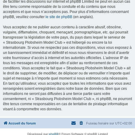
de faciliter les discussions sur internet et phpBB Limited ne peut en aucun cas
être tenu comme responsable de la conduite et du contenu que nous
acceptons et que nous n’acceptons pas. Pour plus d’informations concernant
phpBB, veuillez consulter
le site de phpBB
(en anglais).
Vous acceptez de ne publier aucun contenu à caractère abusif, obscène,
vulgaire, diffamatoire, choquant, menaçant, pornographique, etc. qui pourrait
transgresser la législation de votre pays, du pays dans lequel le serveur de
« Strasbourg Plobsheim Model Club » est hébergé ou encore la loi
internationale. Si vous ne respectez pas ces dispositions, vous vous exposez à
un bannissement immédiat et définitif et nous nous réservons le droit d’avertir
votre fournisseur d’accès à internet et les autorités officielles. L’adresse IP de
tous les messages est enregistrée afin d’aider au renforcement de ces
conditions. Vous acceptez le fait que « Strasbourg Plobsheim Model Club » ait
le droit de supprimer, de modifier, de déplacer ou de verrouiller n’importe quel
sujet et message à n’importe quel moment si nous estimons cela nécessaire.
En tant qu’utilisateur, vous acceptez que toutes les informations que vous avez
renseignées soient enregistrées dans notre base de données. Bien que ces
informations ne seront pas diffusées à une tierce partie sans votre
consentement, ni « Strasbourg Plobsheim Model Club », ni phpBB, ne pourront
être tenus comme responsables en cas de tentative de piratage informatique
visant à compromettre vos données.
Accueil du forum
Fuseau horaire sur
UTC+02:00
Développé par
phpBB
® Forum Software © phpBB Limited