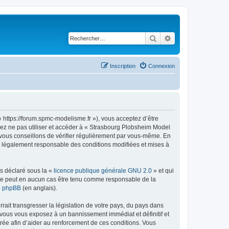
Rechercher
Recherche avancé
Inscription
Connexion
 https://forum.spmc-modelisme.fr »), vous acceptez d’être
lez ne pas utiliser et accéder à « Strasbourg Plobsheim Model
vous conseillons de vérifier régulièrement par vous-même. En
re légalement responsable des conditions modifiées et mises à
ns déclaré sous la «
licence publique générale GNU 2.0
» et qui
ed ne peut en aucun cas être tenu comme responsable de la
de phpBB
(en anglais).
ait transgresser la législation de votre pays, du pays dans
 vous vous exposez à un bannissement immédiat et définitif et
strée afin d’aider au renforcement de ces conditions. Vous