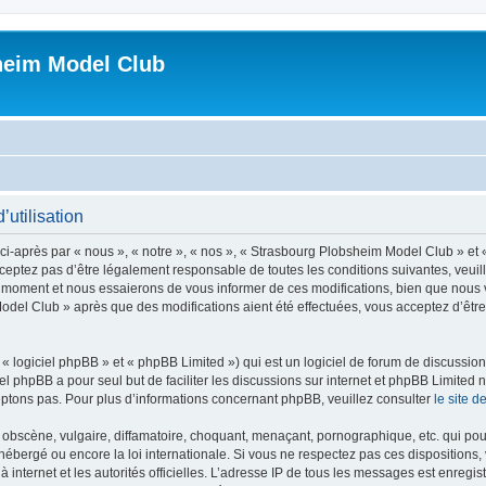
heim Model Club
utilisation
-après par « nous », « notre », « nos », « Strasbourg Plobsheim Model Club » et «
eptez pas d’être légalement responsable de toutes les conditions suivantes, veuil
 moment et nous essaierons de vous informer de ces modifications, bien que nous 
 Model Club » après que des modifications aient été effectuées, vous acceptez d’êt
 logiciel phpBB » et « phpBB Limited ») qui est un logiciel de forum de discussio
iel phpBB a pour seul but de faciliter les discussions sur internet et phpBB Limit
ptons pas. Pour plus d’informations concernant phpBB, veuillez consulter
le site 
obscène, vulgaire, diffamatoire, choquant, menaçant, pornographique, etc. qui pourr
ébergé ou encore la loi internationale. Si vous ne respectez pas ces dispositions,
 à internet et les autorités officielles. L’adresse IP de tous les messages est enregi