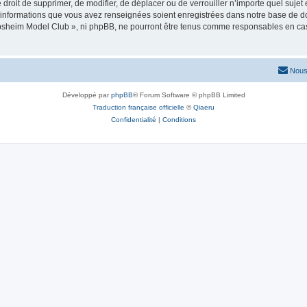
e droit de supprimer, de modifier, de déplacer ou de verrouiller n’importe quel suj
es informations que vous avez renseignées soient enregistrées dans notre base de 
obsheim Model Club », ni phpBB, ne pourront être tenus comme responsables en cas
Nous
Développé par
phpBB
® Forum Software © phpBB Limited
Traduction française officielle
©
Qiaeru
Confidentialité
|
Conditions