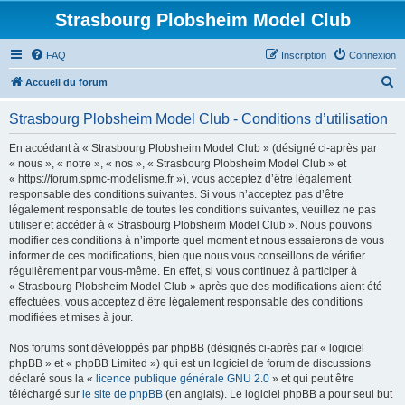
Strasbourg Plobsheim Model Club
FAQ
Inscription
Connexion
R
Accueil du forum
e
Strasbourg Plobsheim Model Club - Conditions d’utilisation
c
h
En accédant à « Strasbourg Plobsheim Model Club » (désigné ci-après par
« nous », « notre », « nos », « Strasbourg Plobsheim Model Club » et
e
« https://forum.spmc-modelisme.fr »), vous acceptez d’être légalement
r
responsable des conditions suivantes. Si vous n’acceptez pas d’être
légalement responsable de toutes les conditions suivantes, veuillez ne pas
c
utiliser et accéder à « Strasbourg Plobsheim Model Club ». Nous pouvons
h
modifier ces conditions à n’importe quel moment et nous essaierons de vous
informer de ces modifications, bien que nous vous conseillons de vérifier
e
régulièrement par vous-même. En effet, si vous continuez à participer à
r
« Strasbourg Plobsheim Model Club » après que des modifications aient été
effectuées, vous acceptez d’être légalement responsable des conditions
modifiées et mises à jour.
Nos forums sont développés par phpBB (désignés ci-après par « logiciel
phpBB » et « phpBB Limited ») qui est un logiciel de forum de discussions
déclaré sous la «
licence publique générale GNU 2.0
» et qui peut être
téléchargé sur
le site de phpBB
(en anglais). Le logiciel phpBB a pour seul but