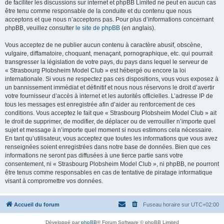
de faciliter les discussions sur internet et phpBB Limited ne peut en aucun cas
être tenu comme responsable de la conduite et du contenu que nous
acceptons et que nous n’acceptons pas. Pour plus d’informations concernant
phpBB, veuillez consulter
le site de phpBB
(en anglais).
Vous acceptez de ne publier aucun contenu à caractère abusif, obscène,
vulgaire, diffamatoire, choquant, menaçant, pornographique, etc. qui pourrait
transgresser la législation de votre pays, du pays dans lequel le serveur de
« Strasbourg Plobsheim Model Club » est hébergé ou encore la loi
internationale. Si vous ne respectez pas ces dispositions, vous vous exposez à
un bannissement immédiat et définitif et nous nous réservons le droit d’avertir
votre fournisseur d’accès à internet et les autorités officielles. L’adresse IP de
tous les messages est enregistrée afin d’aider au renforcement de ces
conditions. Vous acceptez le fait que « Strasbourg Plobsheim Model Club » ait
le droit de supprimer, de modifier, de déplacer ou de verrouiller n’importe quel
sujet et message à n’importe quel moment si nous estimons cela nécessaire.
En tant qu’utilisateur, vous acceptez que toutes les informations que vous avez
renseignées soient enregistrées dans notre base de données. Bien que ces
informations ne seront pas diffusées à une tierce partie sans votre
consentement, ni « Strasbourg Plobsheim Model Club », ni phpBB, ne pourront
être tenus comme responsables en cas de tentative de piratage informatique
visant à compromettre vos données.
Accueil du forum
Fuseau horaire sur
UTC+02:00
Développé par
phpBB
® Forum Software © phpBB Limited