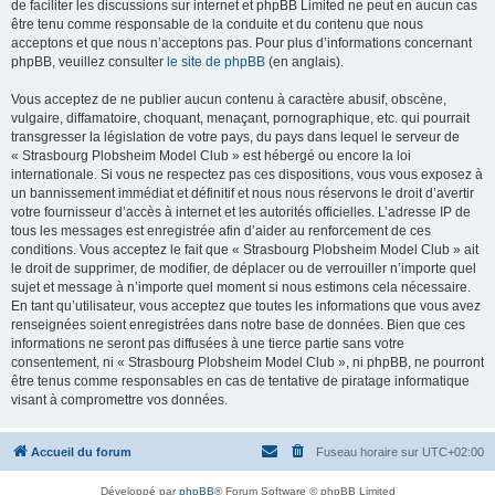
de faciliter les discussions sur internet et phpBB Limited ne peut en aucun cas
être tenu comme responsable de la conduite et du contenu que nous
acceptons et que nous n’acceptons pas. Pour plus d’informations concernant
phpBB, veuillez consulter
le site de phpBB
(en anglais).
Vous acceptez de ne publier aucun contenu à caractère abusif, obscène,
vulgaire, diffamatoire, choquant, menaçant, pornographique, etc. qui pourrait
transgresser la législation de votre pays, du pays dans lequel le serveur de
« Strasbourg Plobsheim Model Club » est hébergé ou encore la loi
internationale. Si vous ne respectez pas ces dispositions, vous vous exposez à
un bannissement immédiat et définitif et nous nous réservons le droit d’avertir
votre fournisseur d’accès à internet et les autorités officielles. L’adresse IP de
tous les messages est enregistrée afin d’aider au renforcement de ces
conditions. Vous acceptez le fait que « Strasbourg Plobsheim Model Club » ait
le droit de supprimer, de modifier, de déplacer ou de verrouiller n’importe quel
sujet et message à n’importe quel moment si nous estimons cela nécessaire.
En tant qu’utilisateur, vous acceptez que toutes les informations que vous avez
renseignées soient enregistrées dans notre base de données. Bien que ces
informations ne seront pas diffusées à une tierce partie sans votre
consentement, ni « Strasbourg Plobsheim Model Club », ni phpBB, ne pourront
être tenus comme responsables en cas de tentative de piratage informatique
visant à compromettre vos données.
Accueil du forum
Fuseau horaire sur
UTC+02:00
Développé par
phpBB
® Forum Software © phpBB Limited