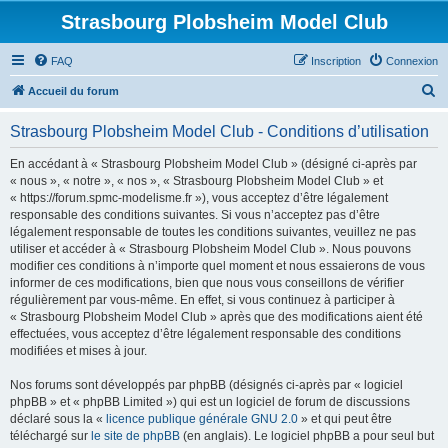
Strasbourg Plobsheim Model Club
FAQ
Inscription
Connexion
R
Accueil du forum
e
Strasbourg Plobsheim Model Club - Conditions d’utilisation
c
h
En accédant à « Strasbourg Plobsheim Model Club » (désigné ci-après par
« nous », « notre », « nos », « Strasbourg Plobsheim Model Club » et
e
« https://forum.spmc-modelisme.fr »), vous acceptez d’être légalement
r
responsable des conditions suivantes. Si vous n’acceptez pas d’être
légalement responsable de toutes les conditions suivantes, veuillez ne pas
c
utiliser et accéder à « Strasbourg Plobsheim Model Club ». Nous pouvons
h
modifier ces conditions à n’importe quel moment et nous essaierons de vous
informer de ces modifications, bien que nous vous conseillons de vérifier
e
régulièrement par vous-même. En effet, si vous continuez à participer à
r
« Strasbourg Plobsheim Model Club » après que des modifications aient été
effectuées, vous acceptez d’être légalement responsable des conditions
modifiées et mises à jour.
Nos forums sont développés par phpBB (désignés ci-après par « logiciel
phpBB » et « phpBB Limited ») qui est un logiciel de forum de discussions
déclaré sous la «
licence publique générale GNU 2.0
» et qui peut être
téléchargé sur
le site de phpBB
(en anglais). Le logiciel phpBB a pour seul but